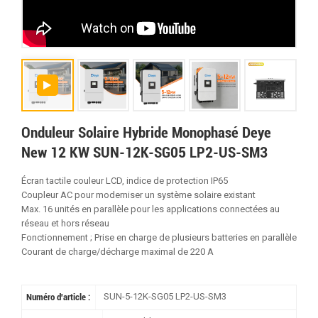
Onduleur Solaire Hybride Monophasé Deye
New 12 KW SUN-12K-SG05 LP2-US-SM3
Écran tactile couleur LCD, indice de protection IP65
Coupleur AC pour moderniser un système solaire existant
Max. 16 unités en parallèle pour les applications connectées au
réseau et hors réseau
Fonctionnement ; Prise en charge de plusieurs batteries en parallèle
Courant de charge/décharge maximal de 220 A
SUN-5-12K-SG05 LP2-US-SM3
Numéro d'article :