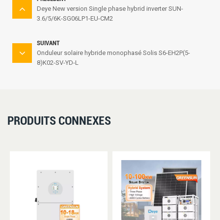
Deye New version Single phase hybrid inverter SUN-
3.6/5/6K-SG06LP1-EU-CM2
SUIVANT
Onduleur solaire hybride monophasé Solis S6-EH2P(5-
8)K02-SV-YD-L
PRODUITS CONNEXES