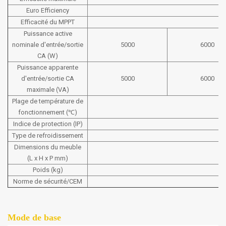
Euro Efficiency
Efficacité du MPPT
Puissance active
nominale d'entrée/sortie
5000
6000
CA (W)
Puissance apparente
d'entrée/sortie CA
5000
6000
maximale (VA)
Plage de température de
fonctionnement (℃)
Indice de protection (IP)
Type de refroidissement
Dimensions du meuble
38
(L x H x P mm)
Poids (kg)
Norme de sécurité/CEM
Mode de base