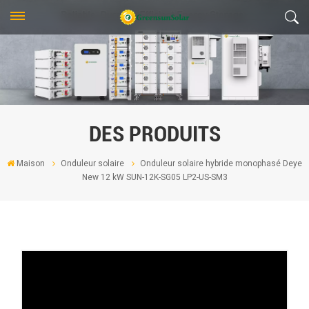
DES PRODUITS
Maison
Onduleur solaire
Onduleur solaire hybride monophasé Deye
New 12 kW SUN-12K-SG05 LP2-US-SM3