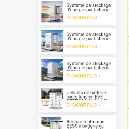
Système de stockage
d'énergie par batterie
tout-en-un Solis 125
EN SAVOIR PLUS
kW 261 kWh avec
refroidissement
liquide pour l'extérieur
Système de stockage
d'énergie par batterie
tout-en-un BESS
EN SAVOIR PLUS
extérieur Deye 125 kW
avec refroidissement
liquide et onduleur
hybride de 261 kWh
Système de stockage
d'énergie par batterie
(BESS) tout-en-un pour
EN SAVOIR PLUS
extérieur avec
refroidissement
liquide, convertisseur
intégré de 125 kW et
Cellules de batterie
batterie de 261 kWh.
haute tension EVE
REPT 280 Ah 314 Ah
EN SAVOIR PLUS
Système de batterie
de type rack ESS
Armoire tout-en-un
BESS à batterie au