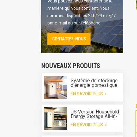
Vous pouvez nous contacter de la
manière qui vous convient. Nous
sommes disponibles 24h/24 et 7j/7
par e-mail ou par téléphone.
CONTACTEZ-NOUS
NOUVEAUX PRODUITS
Système de stockage
d'énergie domestique
tout-en-un Greensun G-
EN SAVOIR PLUS
AIO-200-S6K/S11K
US Version Household
Energy Storage All-in-
one Machine G-AIO-
EN SAVOIR PLUS
200-U7.2K