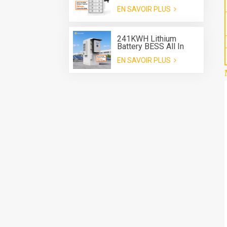
lithium de 241 kWh
EN SAVOIR PLUS
pour système de
stockage d'énergie
241KWH Lithium
Battery BESS All In
One Cabinet with Deye
EN SAVOIR PLUS
three phase Hybrid
inverter