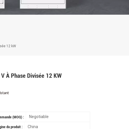
isée 12 kW
 V À Phase Divisée 12 KW
istant
Negotiable
mmande (MOQ) :
China
gine du produit :