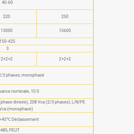
40-60
220
250
13000
15600
150-425
3
2+2+2
2+2+2
 2/3 phases; monophasé
ssance nominale, 10 S
phase divisée), 208 Vca (2/3 phases), L/N/PE
Vca (monophasé)
 >45℃ Déclassement
485; PEUT