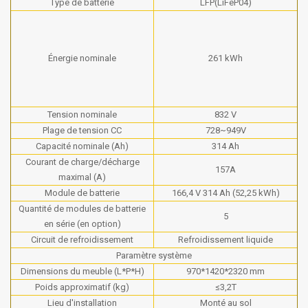
Type de batterie
LFP(LiFeP04)
Énergie nominale
261 kWh
Tension nominale
832 V
Plage de tension CC
728~949V
Capacité nominale (Ah)
314 Ah
Courant de charge/décharge
157A
maximal (A)
Module de batterie
166,4 V 314 Ah (52,25 kWh)
Quantité de modules de batterie
5
en série (en option)
Circuit de refroidissement
Refroidissement liquide
Paramètre système
Dimensions du meuble (L*P*H)
970*1420*2320 mm
Poids approximatif (kg)
≤3,2T
Lieu d'installation
Monté au sol