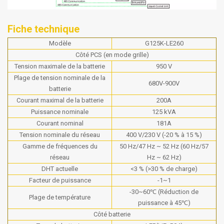
Fiche technique
Modèle
G125K-LE260
Côté PCS (en mode grille)
Tension maximale de la batterie
950 V
Plage de tension nominale de la
680V-900V
batterie
Courant maximal de la batterie
200A
Puissance nominale
125 kVA
Courant nominal
181A
Tension nominale du réseau
400 V/230 V (-20 % à 15 %)
Gamme de fréquences du
50 Hz/47 Hz ~ 52 Hz (60 Hz/57
réseau
Hz ~ 62 Hz)
DHT actuelle
<3 % (>30 % de charge)
Facteur de puissance
-1~1
-30~60℃ (Réduction de
Plage de température
puissance à 45℃)
Côté batterie