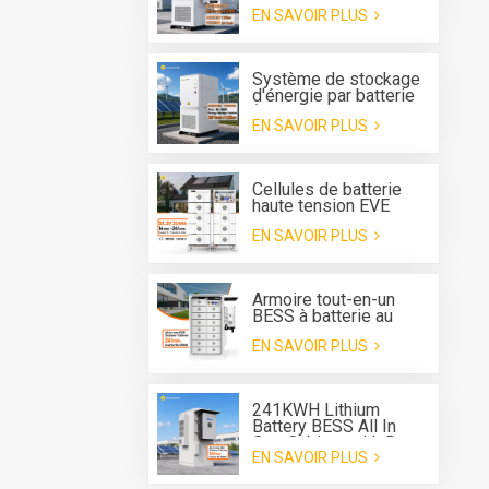
tout-en-un BESS
EN SAVOIR PLUS
extérieur Deye 125 kW
avec refroidissement
liquide et onduleur
hybride de 261 kWh
Système de stockage
d'énergie par batterie
(BESS) tout-en-un pour
EN SAVOIR PLUS
extérieur avec
refroidissement
liquide, convertisseur
intégré de 125 kW et
Cellules de batterie
batterie de 261 kWh.
haute tension EVE
REPT 280 Ah 314 Ah
EN SAVOIR PLUS
Système de batterie
de type rack ESS
Armoire tout-en-un
BESS à batterie au
lithium de 241 kWh
EN SAVOIR PLUS
pour système de
stockage d'énergie
241KWH Lithium
Battery BESS All In
One Cabinet with Deye
EN SAVOIR PLUS
three phase Hybrid
inverter