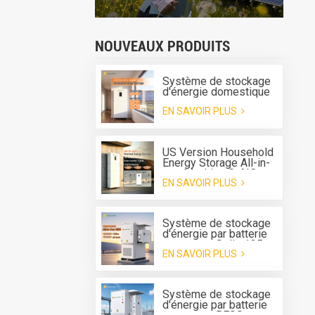
NOUVEAUX PRODUITS
Système de stockage
d'énergie domestique
tout-en-un Greensun G-
EN SAVOIR PLUS
AIO-200-S6K/S11K
US Version Household
Energy Storage All-in-
one Machine G-AIO-
EN SAVOIR PLUS
200-U7.2K
Système de stockage
d'énergie par batterie
tout-en-un Solis 125
EN SAVOIR PLUS
kW 261 kWh avec
refroidissement
liquide pour l'extérieur
Système de stockage
d'énergie par batterie