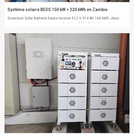
Système solaire BESS 150 kW + 320 kWh en Zambie
Greensun Solar Batterie haute tension 512 V 314 Ah 160 kWh, deux
groupes, se connectent avec un Onduleur PCS 150 kWCes solutions de
stockage d'énergie photovoltaïque, très rentables et hautement
efficaces, ont apporté un grand confort aux clients en Zambie.