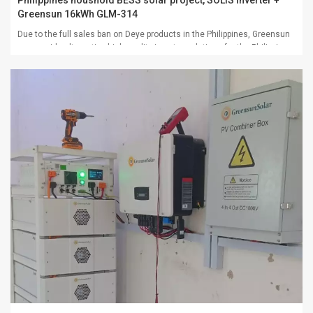
Philippines houshold BESS solar project, SOLIS inverter +
Greensun 16kWh GLM-314
Due to the full sales ban on Deye products in the Philippines, Greensun
can provide alternative high-quality inverter solutions for the Philippine
market. Besides Deye, Greensun is also a key partner of major inverter
brands including Solis, SRNE, Sosen Growatt and Goodwe. This project
adopted singl...