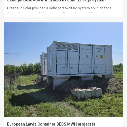
Greensun Solar provided a solar photovoltaic system solution for a
Senegalese photovoltaic company. This project used Deye's three-
phase 20kW SUN-20K-SG05LP3-EU-SM2 and Greensun's stacked low-
voltage GLR-314.Total capacity 40KW+80KWH.
European Latvia Container BESS MWH project is