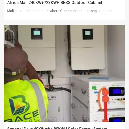
Africa Mali 240KW+723KWH BESS Outdoor Cabinet
Mali is one of the markets where Greensun has a strong presence.
Greensun provided local solar companies with outdoor energy storage
integrated cabinet solutions, addressing the pain points of their end
customers. The system uses the Greensun 241kWH outdoor cabinet
GCB-E240 paired with a Deye 80kW i...
Senegal Deye 40KW with 80KWH Solar Energy System