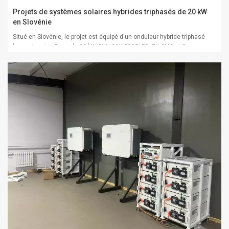
Projets de systèmes solaires hybrides triphasés de 20 kW
en Slovénie
Situé en Slovénie, le projet est équipé d'un onduleur hybride triphasé
basse tension Deye de 20 kW SUN-20K-SG05LP3 -EU-SM2 et Greensun
Batteries au lithium 51,2 V 314 Ah 16 kWh, pour une capacité totale de
20 kW + 48 kWh.