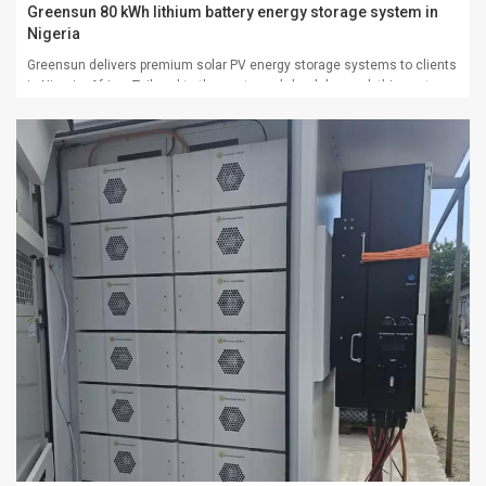
Greensun 80 kWh lithium battery energy storage system in
Nigeria
Greensun delivers premium solar PV energy storage systems to clients
in Nigeria, Africa. Tailored to the customer’s load demand, this system
adopts the Greensun 30KW inverter and is equipped with an 80KWH
high-voltage lithium battery pack model GHR-314, which fully meets the
customer’s p...