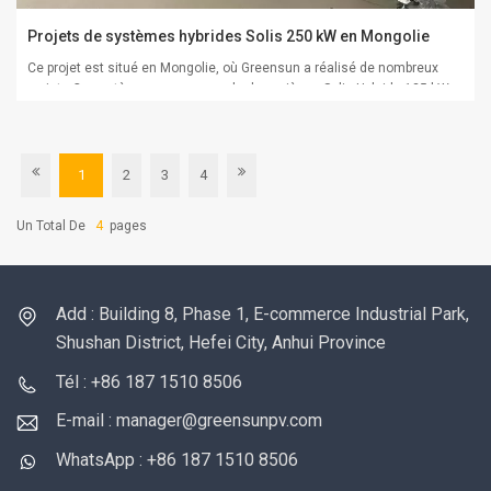
Projets de systèmes hybrides Solis 250 kW en Mongolie
Ce projet est situé en Mongolie, où Greensun a réalisé de nombreux
projets.Ce système se compose de deux pièces Solis Hybride 125 kW
onduleur à deux grappes Batterie au lithium haute tension batteries de
130 kWh
1
2
3
4
Un Total De
4
Pages
Add : Building 8, Phase 1, E-commerce Industrial Park,
Shushan District, Hefei City, Anhui Province
Tél : +86 187 1510 8506
E-mail : manager@greensunpv.com
WhatsApp : +86 187 1510 8506