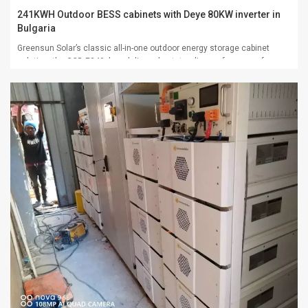
241KWH Outdoor BESS cabinets with Deye 80KW inverter in
Bulgaria
Greensun Solar’s classic all-in-one outdoor energy storage cabinet
solution, the GCB-E240, has delivered outstanding performance for our
clients in Bulgaria. Designed for outdoor installation, this system
boasts a battery capacity of 241 kWh and is equipped with a Deye 80kW
hybrid inverter.