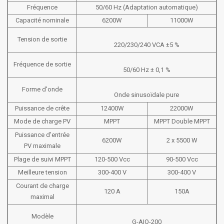
Fréquence
50/60 Hz (Adaptation automatique)
Capacité nominale
6200W
11000W
Tension de sortie
220/230/240 VCA ±5 %
Fréquence de sortie
50/60 Hz ± 0,1 %
Forme d'onde
Onde sinusoïdale pure
Puissance de crête
12400W
22000W
Mode de charge PV
MPPT
MPPT Double MPPT
Puissance d'entrée
6200W
2 x 5500 W
PV maximale
Plage de suivi MPPT
120-500 Vcc
90-500 Vcc
Meilleure tension
300-400 V
300-400 V
Courant de charge
120 A
150A
maximal
Modèle
G-AIO-200