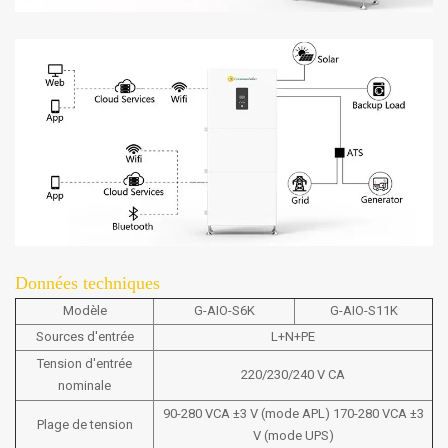
Données techniques
Modèle
G-AIO-S6K
G-AIO-S11K
Sources d'entrée
L+N+PE
Tension d'entrée
220/230/240 V CA
nominale
90-280 VCA ±3 V (mode APL) 170-280 VCA ±3
Plage de tension
V (mode UPS)