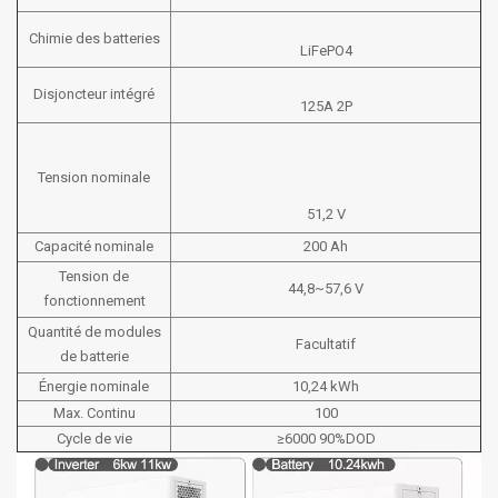
Chimie des batteries
LiFePO4
Disjoncteur intégré
125A 2P
Tension nominale
51,2 V
Capacité nominale
200 Ah
Tension de
44,8~57,6 V
fonctionnement
Quantité de modules
Facultatif
de batterie
Énergie nominale
10,24 kWh
Max. Continu
100
Cycle de vie
≥6000 90%DOD