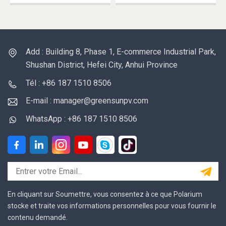
chargeur de batterie, la
Scalable Capacity
commutation de niveau
Supports stacking up
UPS,et le boîtier de la
to 3 batteries
batterie dans un
Convenient Flat,
Add : Building 8, Phase 1, E-commerce Industrial Park,
module
stackable design
Shushan District, Hefei City, Anhui Province
précâblésystème pour
Floor-mounted Smart
une installation plus
Control Convenient
Tél : +86 187 1510 8506
facile et plus
management via App,
E-mail : manager@greensunpv.com
rapide Onduleur : 6
PC, or touch display
kW/11 kWBatterie :
WhatsApp : +86 187 1510 8506
10,24-30,72 kWh
En cliquant sur Soumettre, vous consentez à ce que Polarium
stocke et traite vos informations personnelles pour vous fournir le
contenu demandé.