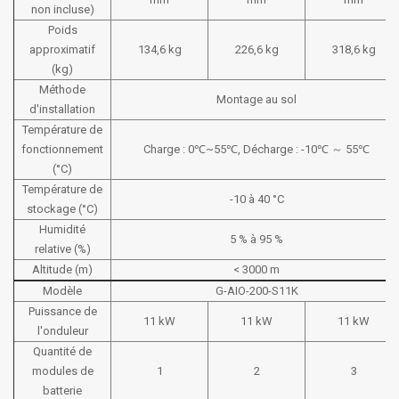
non incluse)
Poids
approximatif
134,6 kg
226,6 kg
318,6 kg
(kg)
Méthode
Montage au sol
d'installation
Température de
fonctionnement
Charge : 0℃~55℃, Décharge : -10℃ ～ 55℃
(°C)
Température de
-10 à 40 °C
stockage (°C)
Humidité
5 % à 95 %
relative (%)
Altitude (m)
< 3000 m
Modèle
G-AIO-200-S11K
Puissance de
11 kW
11 kW
11 kW
l'onduleur
Quantité de
modules de
1
2
3
batterie