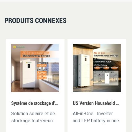
PRODUITS CONNEXES
Système de stockage d'énergie domestique tout-en-un Greensun G-AIO-200-S6K/S11K
US Version Household Energy Storage All-in-one Machine G-AIO-200-U7.2K
Solution solaire et de
All-in-One Inverter
stockage tout-en-un
and LFP battery in one
qui intègrel'onduleur, le
sleek system