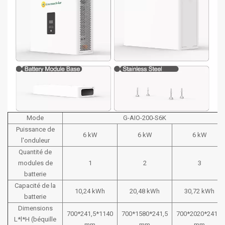
Mode
G-AIO-200-S6K
Puissance de
6 kW
6 kW
6 kW
l'onduleur
Quantité de
modules de
1
2
3
batterie
Capacité de la
10,24 kWh
20,48 kWh
30,72 kWh
batterie
Dimensions
700*241,5*1140
700*1580*241,5
700*2020*241,5
L*l*H (béquille
mm
mm
mm