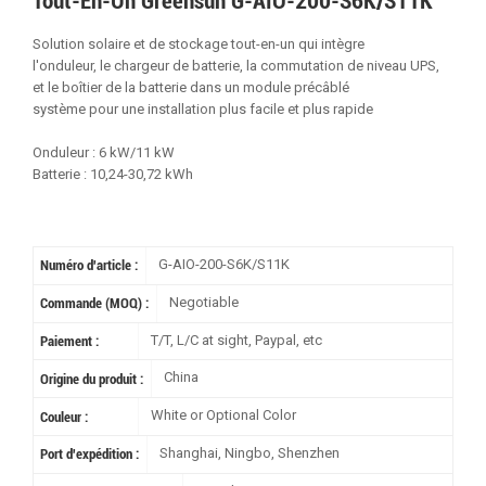
Tout-En-Un Greensun G-AIO-200-S6K/S11K
Solution solaire et de stockage tout-en-un qui intègre
l'onduleur, le chargeur de batterie, la commutation de niveau UPS,
et le boîtier de la batterie dans un module précâblé
système pour une installation plus facile et plus rapide
Onduleur : 6 kW/11 kW
Batterie : 10,24-30,72 kWh
G-AIO-200-S6K/S11K
Numéro d'article :
Negotiable
Commande (MOQ) :
T/T, L/C at sight, Paypal, etc
Paiement :
China
Origine du produit :
White or Optional Color
Couleur :
Shanghai, Ningbo, Shenzhen
Port d'expédition :