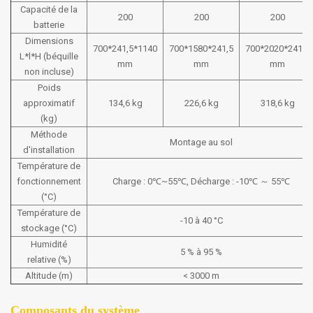
Capacité de la
200
200
200
batterie
Dimensions
700*241,5*1140
700*1580*241,5
700*2020*241,5
L*l*H (béquille
mm
mm
mm
non incluse)
Poids
approximatif
134,6 kg
226,6 kg
318,6 kg
(kg)
Méthode
Montage au sol
d'installation
Température de
fonctionnement
Charge : 0℃~55℃, Décharge : -10℃ ～ 55℃
(°C)
Température de
-10 à 40 °C
stockage (°C)
Humidité
5 % à 95 %
relative (%)
Altitude (m)
< 3000 m
Composants du système