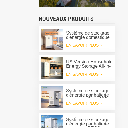
NOUVEAUX PRODUITS
Système de stockage
d'énergie domestique
tout-en-un Greensun
EN SAVOIR PLUS
G-AIO-200-S6K/S11K
US Version Household
Energy Storage All-in-
one Machine G-AIO-
EN SAVOIR PLUS
200-U7.2K
Système de stockage
d'énergie par batterie
tout-en-un Solis 125
EN SAVOIR PLUS
kW 261 kWh avec
refroidissement liquide
pour l'extérieur
Système de stockage
d'énergie par batterie