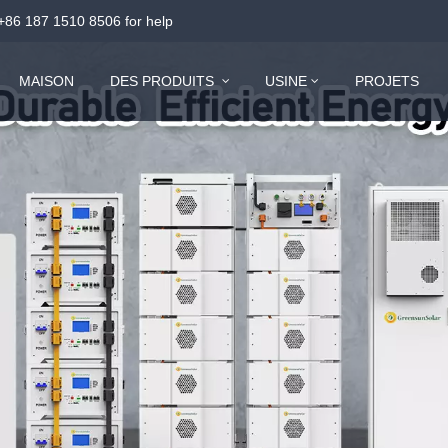
+86 187 1510 8506
for help
MAISON
DES PRODUITS
USINE
PROJETS
Système de stockage d'énergie tout-en-un basse tension