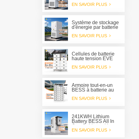
tout-en-un BESS
EN SAVOIR PLUS
extérieur Deye 125 kW
avec refroidissement
liquide et onduleur
hybride de 261 kWh
Système de stockage
d'énergie par batterie
(BESS) tout-en-un
EN SAVOIR PLUS
pour extérieur avec
refroidissement
liquide, convertisseur
intégré de 125 kW et
Cellules de batterie
batterie de 261 kWh.
haute tension EVE
REPT 280 Ah 314 Ah
EN SAVOIR PLUS
Système de batterie de
type rack ESS
Armoire tout-en-un
BESS à batterie au
lithium de 241 kWh
EN SAVOIR PLUS
pour système de
stockage d'énergie
241KWH Lithium
Battery BESS All In
One Cabinet with
EN SAVOIR PLUS
Deye three phase
Hybrid inverter