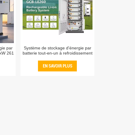
gie par
Système de stockage d'énergie par
5 kW 261
batterie tout-en-un à refroidissement
iquide
liquide BESS 125 kW 261 kWh
EN SAVOIR PLUS