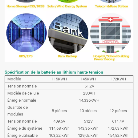
Spécification de la batterie au lithium haute tension
Modèle
115KWH
145KWH
172KWH
Tension normale
51.2V
Modèle de cellule
280AH
Énergie normale
14.336KWH
Quantité de
8 pièces
10 pièces
12 pièces
modules
Tension normale
409.6V
512V
614.4V
Énergie du système
114,68 kWh
143,36 kWh
172,03 kWh
Énergie utilisable
103,22 kWh
129,02 kWh
154,82 kWh