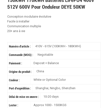
150KWH 170KWH Batteries LiFePO4 400V
512V 600V Pour Onduleur DEYE 50KW
Conception modulaire évolutive
Facile à installer
Communication multiple
20+ ans à vie
410V - 615V (100KWH - 180KWH)
Numéro d'article :
Negotiable
Commande (MOQ) :
Deposit + Balance
Paiement :
China
Origine du produit :
White or Optional Color
Couleur :
Shanghai, Ningbo, Shenzhen
Port d'expédition :
10-20 days
Délai de mise en œuvre :
Approx 1000 - 1500KGS
Lester :