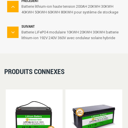
PRÉCÉDENT
Batterie lithium-ion haute tension 200AH 20KWH 30KWH
40KWH 50KWH 60KWH 80KWH pour système de stockage
d'énergie
SUIVANT
Batterie LiFePO4 modulaire 10KWH 20KWH 30KWH batterie
lithium-ion 192V 240V 360V avec onduleur solaire hybride
hors réseau
PRODUITS CONNEXES