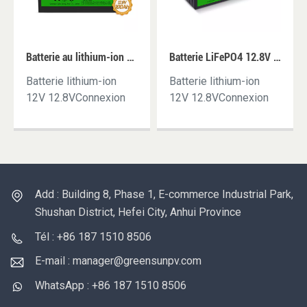
Batterie au lithium-ion de stockage d'énergie 12.8V LiFePO4 50AH 80AH 100AH 120AH Batteries au lithium à cycle profond
Batterie LiFePO4 12.8V 200AH 300AH 400AH Batteries au lithium-ion 200AH Remplacer le prix de la batterie au plomb
Batterie lithium-ion
Batterie lithium-ion
12V 12.8VConnexion
12V 12.8VConnexion
parallèle et sérieDurée
parallèle et sérieDurée
de vie de 6000
de vie de 6000
cyclesBMS à l'intérieur,
cyclesBMS à l'intérieur,
10 ans de garantie
10 ans de garantie
Add : Building 8, Phase 1, E-commerce Industrial Park,
Shushan District, Hefei City, Anhui Province
Tél : +86 187 1510 8506
E-mail : manager@greensunpv.com
WhatsApp : +86 187 1510 8506