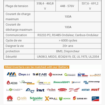
358,4 - 460,8
537,6 - 691,2
Plage de tension
448 - 576V
V
V
Courant de charge
100A
maximum
Courant de
100A
décharge maximum
Communication
RS232-PC, RS485-Onduleur, Canbus-Onduleur
Cycle de vie
> 6000 cycles
Daigner la vie
20+ ans
protection
BMS, Disjoncteur
Sécurité
UN38.3, MSDS, IEC62619, CE, UL1973, UL2054