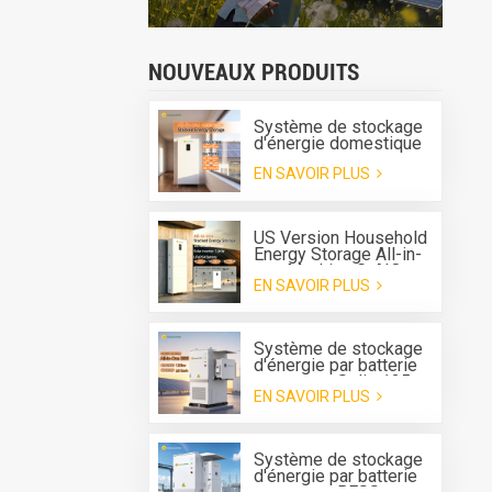
NOUVEAUX PRODUITS
Système de stockage
d'énergie domestique
tout-en-un Greensun G-
EN SAVOIR PLUS
AIO-200-S6K/S11K
US Version Household
Energy Storage All-in-
one Machine G-AIO-
EN SAVOIR PLUS
200-U7.2K
Système de stockage
d'énergie par batterie
tout-en-un Solis 125
EN SAVOIR PLUS
kW 261 kWh avec
refroidissement
liquide pour l'extérieur
Système de stockage
d'énergie par batterie