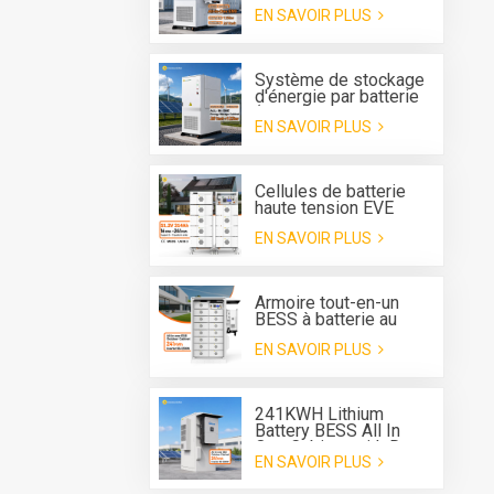
tout-en-un BESS
EN SAVOIR PLUS
extérieur Deye 125 kW
avec refroidissement
liquide et onduleur
hybride de 261 kWh
Système de stockage
d'énergie par batterie
(BESS) tout-en-un pour
EN SAVOIR PLUS
extérieur avec
refroidissement
liquide, convertisseur
intégré de 125 kW et
Cellules de batterie
batterie de 261 kWh.
haute tension EVE
REPT 280 Ah 314 Ah
EN SAVOIR PLUS
Système de batterie
de type rack ESS
Armoire tout-en-un
BESS à batterie au
lithium de 241 kWh
EN SAVOIR PLUS
pour système de
stockage d'énergie
241KWH Lithium
Battery BESS All In
One Cabinet with Deye
EN SAVOIR PLUS
three phase Hybrid
inverter