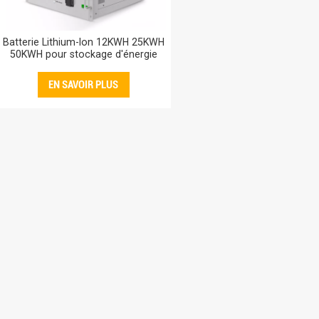
Batterie Lithium-Ion 12KWH 25KWH
50KWH pour stockage d'énergie
domestique, 192V 256V 360V,
LiFePO4, prix de la batterie
EN SAVOIR PLUS