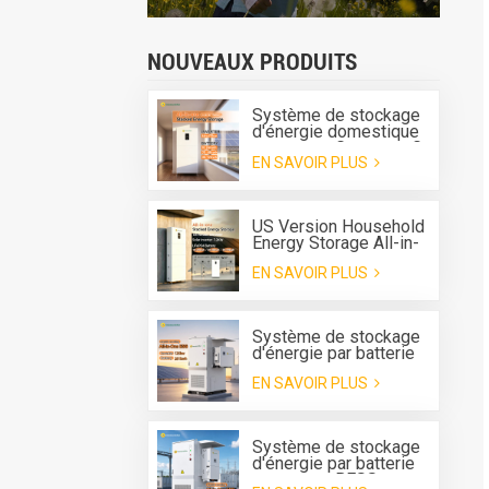
NOUVEAUX PRODUITS
Système de stockage
d'énergie domestique
tout-en-un Greensun G-
EN SAVOIR PLUS
AIO-200-S6K/S11K
US Version Household
Energy Storage All-in-
one Machine G-AIO-
EN SAVOIR PLUS
200-U7.2K
Système de stockage
d'énergie par batterie
tout-en-un Solis 125
EN SAVOIR PLUS
kW 261 kWh avec
refroidissement
liquide pour l'extérieur
Système de stockage
d'énergie par batterie
tout-en-un BESS