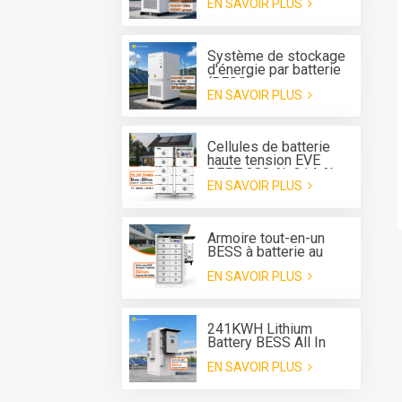
EN SAVOIR PLUS
extérieur Deye 125 kW
avec refroidissement
liquide et onduleur
hybride de 261 kWh
Système de stockage
d'énergie par batterie
(BESS) tout-en-un pour
EN SAVOIR PLUS
extérieur avec
refroidissement
liquide, convertisseur
intégré de 125 kW et
Cellules de batterie
batterie de 261 kWh.
haute tension EVE
REPT 280 Ah 314 Ah
EN SAVOIR PLUS
Système de batterie
de type rack ESS
Armoire tout-en-un
BESS à batterie au
lithium de 241 kWh
EN SAVOIR PLUS
pour système de
stockage d'énergie
241KWH Lithium
Battery BESS All In
One Cabinet with Deye
EN SAVOIR PLUS
three phase Hybrid
inverter