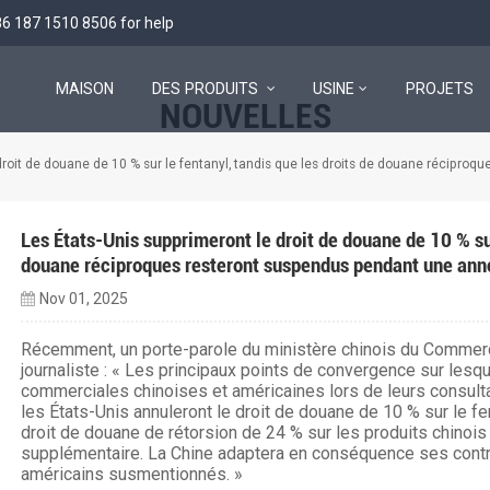
86 187 1510 8506
for help
MAISON
DES PRODUITS
USINE
PROJETS
NOUVELLES
Système de stockage d'énergie tout-en-un basse tension
droit de douane de 10 % sur le fentanyl, tandis que les droits de douane récipr
Les États-Unis supprimeront le droit de douane de 10 % sur
douane réciproques resteront suspendus pendant une ann
Nov 01, 2025
Récemment, un porte-parole du ministère chinois du Commerc
journaliste : « Les principaux points de convergence sur les
commerciales chinoises et américaines lors de leurs consulta
les États-Unis annuleront le droit de douane de 10 % sur le fe
droit de douane de rétorsion de 24 % sur les produits chinoi
supplémentaire. La Chine adaptera en conséquence ses cont
américains susmentionnés. »