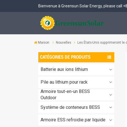
Bienvenue à Greensun Solar Energy, please call
+
BESS extérieur à refroidissement liquide de 261 kWh
Système de stockage d'énergie par batterie (BESS) extérieur de 261 kWh (PCS intégré)
Maison
Nouvelles
Les États-Unis supprimeront le 
CATÉGORIES DE PRODUITS
Batterie aux ions lithium
Pile au lithium pour rack
Armoire tout-en-un BESS
Outdoor
Système de conteneurs BESS
Armoire ESS refroidie par liquide